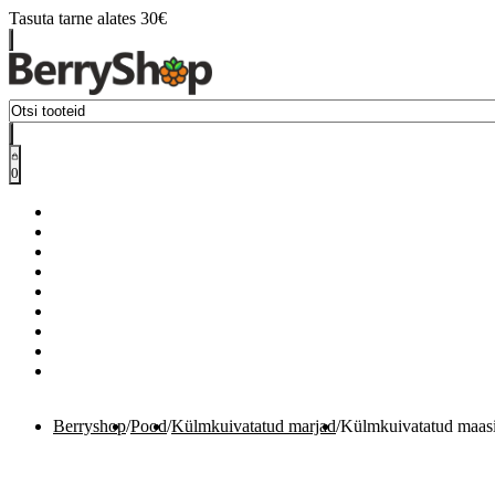
Tasuta tarne alates 30€
0
Berryshop
/
Pood
/
Külmkuivatatud marjad
/
Külmkuivatatud maasi