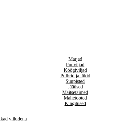
Marjad
Puuviljad
Köögiviljad
Pulbrid ja tükid
Suupisted
Jäätised
Maitsetaimed
Mahetooted
Kingitused
kad viiludena