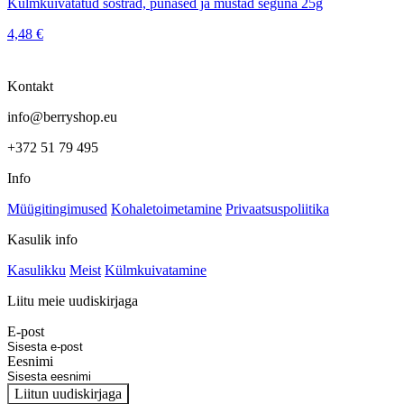
Külmkuivatatud sõstrad, punased ja mustad seguna 25g
4,48
€
Kontakt
info@berryshop.eu
+372 51 79 495
Info
Müügitingimused
Kohaletoimetamine
Privaatsuspoliitika
Kasulik info
Kasulikku
Meist
Külmkuivatamine
Liitu meie uudiskirjaga
E-post
Eesnimi
Liitun uudiskirjaga