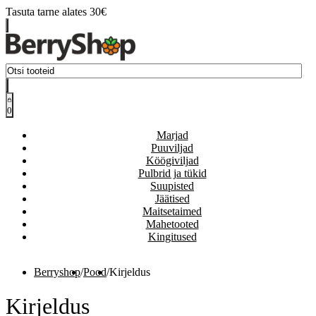
Tasuta tarne alates 30€
0
Marjad
Puuviljad
Köögiviljad
Pulbrid ja tükid
Suupisted
Jäätised
Maitsetaimed
Mahetooted
Kingitused
Berryshop
/
Pood
/
Kirjeldus
Kirjeldus