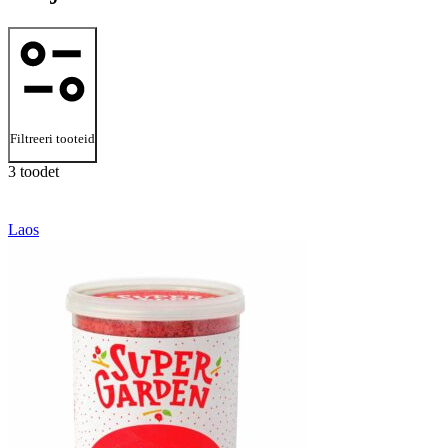
Filtreeri tooteid
3 toodet
Laos